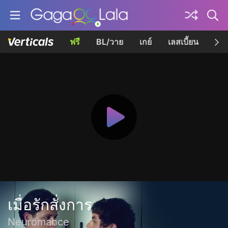
ฟรี
BL/วาย
เกย์
เลสเบี้ยน
เควี
เมื่อรักสั่งการ
Neuromance