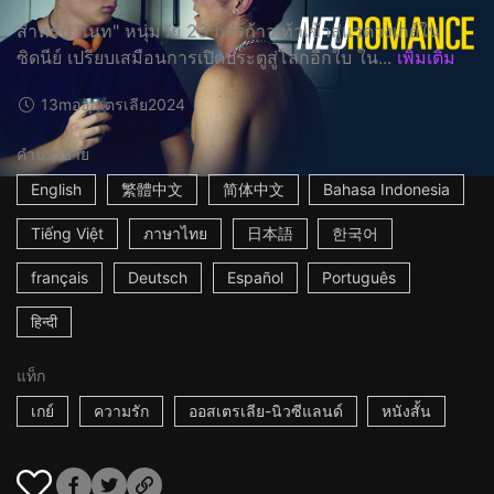
สำหรับ "เนท" หนุ่มวัย 23 การก้าวเท้าเข้าสู่แวดวงเกย์ใน
ซิดนีย์ เปรียบเสมือนการเปิดประตูสู่โลกอีกใบ ใน...
เพิ่มเติม
13m
ออสเตรเลีย
2024
คำบรรยาย
English
繁體中文
简体中文
Bahasa Indonesia
Tiếng Việt
ภาษาไทย
日本語
한국어
français
Deutsch
Español
Português
हिन्दी
แท็ก
เกย์
ความรัก
ออสเตรเลีย-นิวซีแลนด์
หนังสั้น