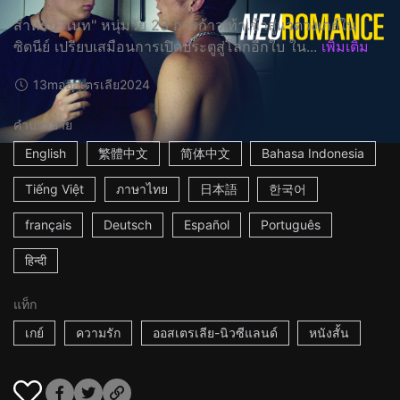
สำหรับ "เนท" หนุ่มวัย 23 การก้าวเท้าเข้าสู่แวดวงเกย์ใน
ซิดนีย์ เปรียบเสมือนการเปิดประตูสู่โลกอีกใบ ใน...
เพิ่มเติม
13m
ออสเตรเลีย
2024
คำบรรยาย
English
繁體中文
简体中文
Bahasa Indonesia
Tiếng Việt
ภาษาไทย
日本語
한국어
français
Deutsch
Español
Português
हिन्दी
แท็ก
เกย์
ความรัก
ออสเตรเลีย-นิวซีแลนด์
หนังสั้น