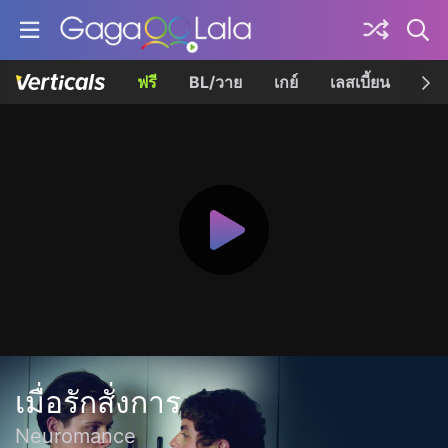
ฟรี
BL/วาย
เกย์
เลสเบี้ยน
เควี
เมื่อรักสั่งการ
Neuromance