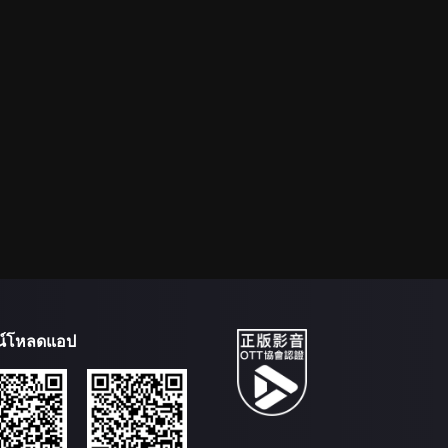
น์โหลดแอป