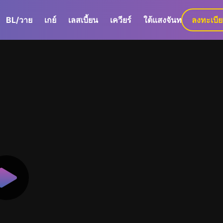
BL/วาย
เกย์
เลสเบี้ยน
เควียร์
ใต้แสงจันทร์
ลงทะเบี
GaLa+