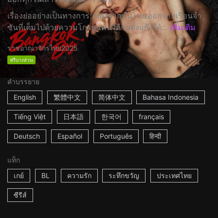
เรื่องย่ออย่างเป็นทางการ: หลังจากพ้นโทษออกจากเรือนจำ
ซันที่เต็มไปด้วยความโกรธแค้นได้ก่อตั้งแก๊งใต้...
เพิ่มเติม
ราชอาณาจักรไทย
2025
ฟรีบางส่วน
คำบรรยาย
English
繁體中文
简体中文
Bahasa Indonesia
Tiếng Việt
日本語
한국어
français
Deutsch
Español
Português
हिन्दी
แท็ก
เกย์
BL
ความรัก
ระทึกขวัญ
ประเทศไทย
ซีรีส์