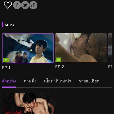
ตอน
ฟรี
ฟรี
EP
2
E
EP
1
ตัวอย่าง
ภาพนิ่ง
เนื้อหาที่แนะนำ
รายละเอียด