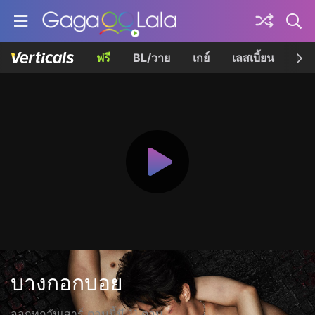
ฟรี
BL/วาย
เกย์
เลสเบี้ยน
เควี
บางกอกบอย
ออกทุกวันเสาร์ ตอนนี้มี 11 ตอน