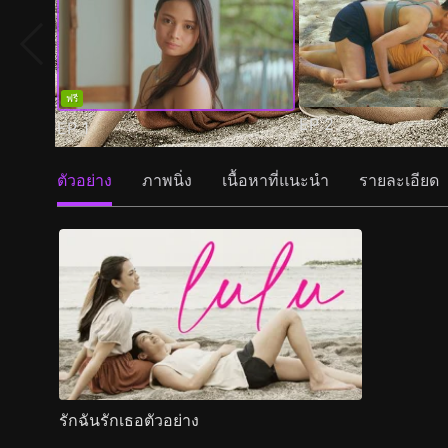
ฟรี
EP
2
EP
1
ตัวอย่าง
ภาพนิ่ง
เนื้อหาที่แนะนำ
รายละเอียด
รักฉันรักเธอตัวอย่าง