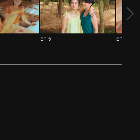
EP
5
EP
6