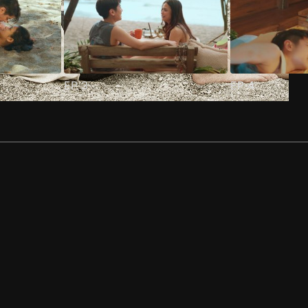
EP
3
EP
4