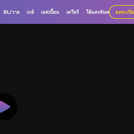
BL/วาย
เกย์
เลสเบี้ยน
เควียร์
ใต้แสงจันทร์
ลงทะเบี
GaLa+