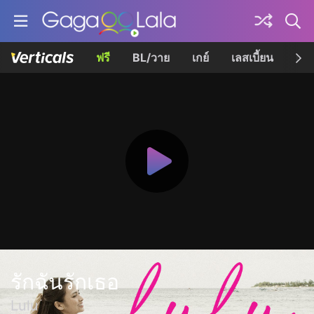
ฟรี
BL/วาย
เกย์
เลสเบี้ยน
เควี
รักฉันรักเธอ
Lulu