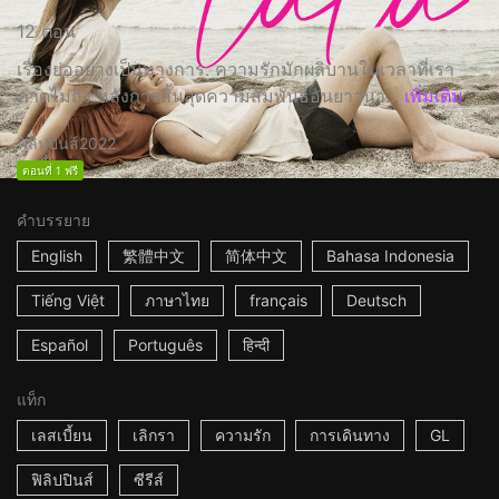
12 ตอน
เรื่องย่ออย่างเป็นทางการ: ความรักมักผลิบานในเวลาที่เรา
คาดไม่ถึง หลังการสิ้นสุดความสัมพันธ์อันยาวนา...
เพิ่มเติม
ฟิลิปปินส์
2022
ตอนที่ 1 ฟรี
คำบรรยาย
English
繁體中文
简体中文
Bahasa Indonesia
Tiếng Việt
ภาษาไทย
français
Deutsch
Español
Português
हिन्दी
แท็ก
เลสเบี้ยน
เลิกรา
ความรัก
การเดินทาง
GL
ฟิลิปปินส์
ซีรีส์