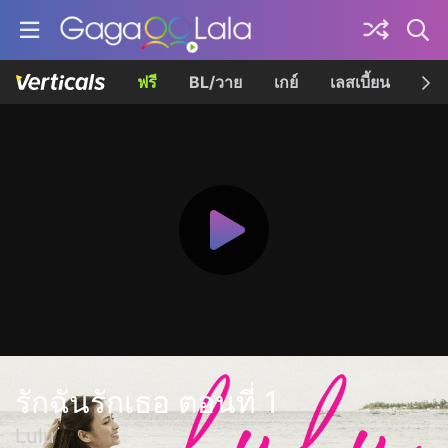
ฟรี
BL/วาย
เกย์
เลสเบี้ยน
เควี
รักฉันรักเธอ ตอนที่ 1
Lulu