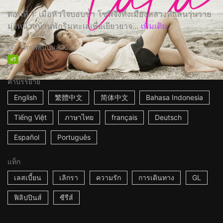
ตอนที่ 1: เมื่อหัวใจบอบช้ำ โซฟีจึงทิ้งเมืองหลวงที่แสนวุ่นวาย
มุ่งหน้าสู่บ้านพักริมทะเลเพื่อเยียวยาจ...
เพิ่มเติม
31m
ฟิลิปปินส์
2022
ฟรี
คำบรรยาย
English
繁體中文
简体中文
Bahasa Indonesia
Tiếng Việt
ภาษาไทย
français
Deutsch
Español
Português
แท็ก
เลสเบี้ยน
เลิกรา
ความรัก
การเดินทาง
GL
ฟิลิปปินส์
ซีรีส์