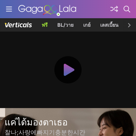
ฟรี
BL/วาย
เกย์
เลสเบี้ยน
เควี
แค่ได้มองตาเธอ
찰나;사랑에빠지기충분한시간