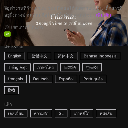
จีอูทำงานที่ร้านกาแฟ วันหนึ่งเธอได้สบตากับแฮอิน เด็กสาวที่
อยู่ฝั่งตรงข้ามถนน จีอูโพสต์ตั้งคำถามบนโซเ...
เพิ่มเติม
14m
เกาหลีใต้
2019
ฟรี
คำบรรยาย
English
繁體中文
简体中文
Bahasa Indonesia
Tiếng Việt
ภาษาไทย
日本語
한국어
français
Deutsch
Español
Português
हिन्दी
แท็ก
เลสเบี้ยน
ความรัก
GL
เกาหลีใต้
หนังสั้น