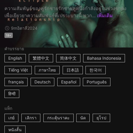
ความสัมพันธ์ของคู่รักชายรักชายคู่หนึ่งกำลังอยู่ในช่วงขาลง
เพื่อเยียวยาความสัมพันธ์ที่เปราะบางนี้ พวก...
เพิ่มเติม
9m
อิตาลี
2024
18+
คำบรรยาย
English
繁體中文
简体中文
Bahasa Indonesia
Tiếng Việt
ภาษาไทย
日本語
한국어
français
Deutsch
Español
Português
हिन्दी
แท็ก
เกย์
เลิกรา
กระตุ้นราคะ
นัด
ยุโรป
หนังสั้น