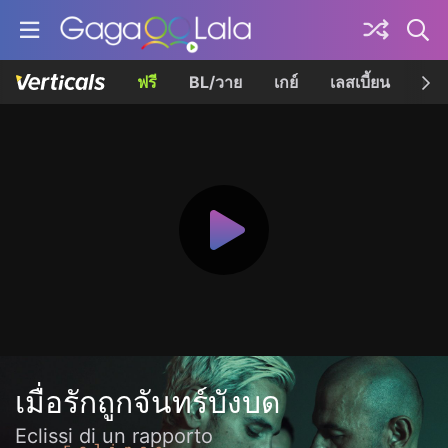
ฟรี
BL/วาย
เกย์
เลสเบี้ยน
เควี
เมื่อรักถูกจันทร์บังบด
Eclissi di un rapporto