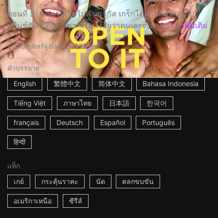
ตอนที่ 2: ขณะที่คามไปลาสเวกัส เกร็กได้สานสัมพันธ์กับ
พรินซ์ตัน แต่แล้วเขาก็เริ่มสงสัยว่าตนเองจะสามาร...
เพิ่มเติม
10m
สหรัฐอเมริกา
2022
คำบรรยาย
English
繁體中文
简体中文
Bahasa Indonesia
Tiếng Việt
ภาษาไทย
日本語
한국어
français
Deutsch
Español
Português
हिन्दी
แท็ก
เกย์
กระตุ้นราคะ
นัด
ตลกขบขัน
อเมริกาเหนือ
ซีรีส์