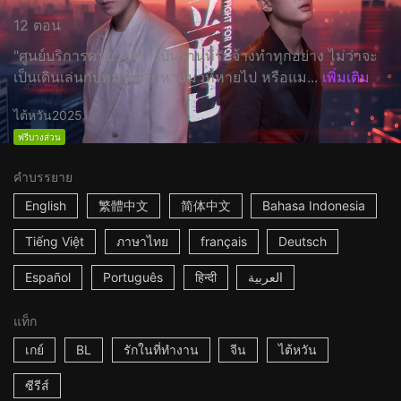
12 ตอน
"ศูนย์บริการครบวงจร” เป็นร้านที่รับจ้างทำทุกอย่าง ไม่ว่าจะ
เป็นเดินเล่นกับหมา ตามหาแมวที่หายไป หรือแม...
เพิ่มเติม
ไต้หวัน
2025
ฟรีบางส่วน
คำบรรยาย
English
繁體中文
简体中文
Bahasa Indonesia
Tiếng Việt
ภาษาไทย
français
Deutsch
Español
Português
हिन्दी
العربية
แท็ก
เกย์
BL
รักในที่ทำงาน
จีน
ไต้หวัน
ซีรีส์