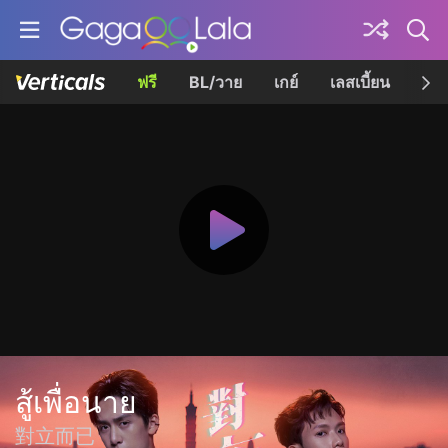
ฟรี
BL/วาย
เกย์
เลสเบี้ยน
เควี
สู้เพื่อนาย
對立而已