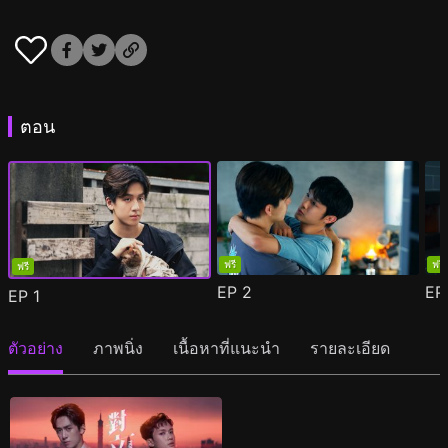
ตอน
ฟรี
ฟรี
ฟรี
EP
2
E
EP
1
ตัวอย่าง
ภาพนิ่ง
เนื้อหาที่แนะนำ
รายละเอียด