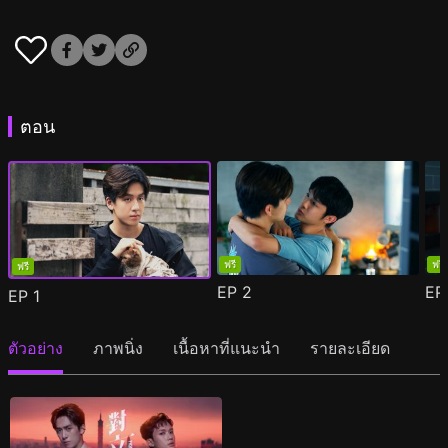
ตอน
ฟรี
ฟรี
ฟรี
EP
2
E
EP
1
ตัวอย่าง
ภาพนิ่ง
เนื้อหาที่แนะนำ
รายละเอียด