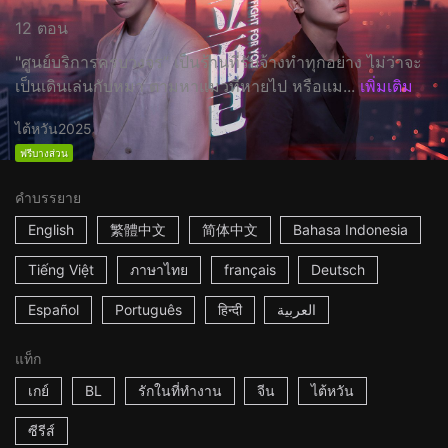
12 ตอน
"ศูนย์บริการครบวงจร” เป็นร้านที่รับจ้างทำทุกอย่าง ไม่ว่าจะ
เป็นเดินเล่นกับหมา ตามหาแมวที่หายไป หรือแม...
เพิ่มเติม
ไต้หวัน
2025
ฟรีบางส่วน
คำบรรยาย
English
繁體中文
简体中文
Bahasa Indonesia
Tiếng Việt
ภาษาไทย
français
Deutsch
Español
Português
हिन्दी
العربية
แท็ก
เกย์
BL
รักในที่ทำงาน
จีน
ไต้หวัน
ซีรีส์