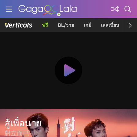
ฟรี
BL/วาย
เกย์
เลสเบี้ยน
เควี
สู้เพื่อนาย
對立而已