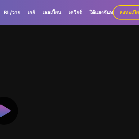
BL/วาย
เกย์
เลสเบี้ยน
เควียร์
ใต้แสงจันทร์
ลงทะเบี
GaLa+