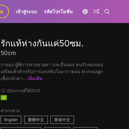
ยน
เข้าสู่ระบบ
รหัสโปรโมชั่น
รักแท้ห่างกันแค่50ซม.
50cm
กายอง ผู้พิการทางสายตา และอึนจอง คนรักของเธอ
เตรียมตัวสำหรับการแข่งขันวิ่งมาราธอน พวกเธอผูก
เชือกนำทา...
เพิ่มเติม
22m
เกาหลีใต้
2023
ฟรี
คำบรรยาย
English
繁體中文
简体中文