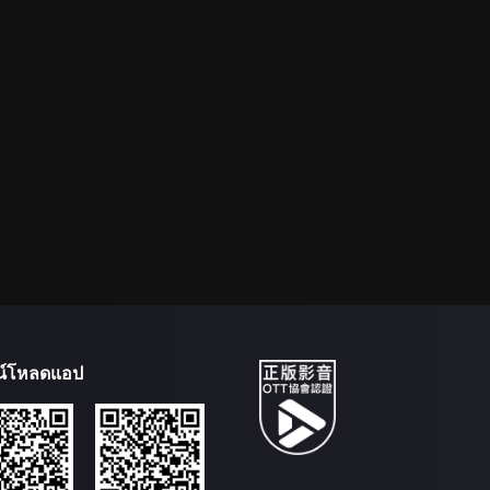
น์โหลดแอป