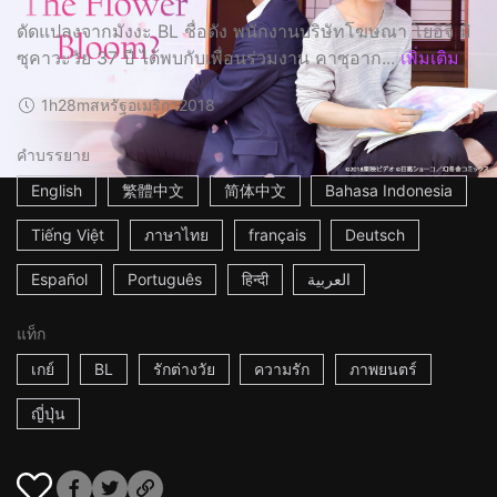
ดัดแปลงจากมังงะ BL ชื่อดัง พนักงานบริษัทโฆษณา โยอิจิ มิ
ซุคาวะวัย 37 ปี ได้พบกับเพื่อนร่วมงาน คาซุอาก...
เพิ่มเติม
1h28m
สหรัฐอเมริกา
2018
คำบรรยาย
English
繁體中文
简体中文
Bahasa Indonesia
Tiếng Việt
ภาษาไทย
français
Deutsch
Español
Português
हिन्दी
العربية
แท็ก
เกย์
BL
รักต่างวัย
ความรัก
ภาพยนตร์
ญี่ปุ่น