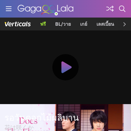
ฟรี
BL/วาย
เกย์
เลสเบี้ยน
เควี
รอวันดอกไม้ผลิบาน
花は咲くか