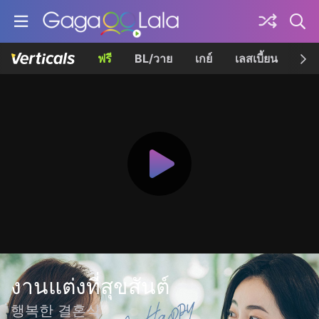
ฟรี
BL/วาย
เกย์
เลสเบี้ยน
เควี
งานแต่งที่สุขสันต์
행복한 결혼식