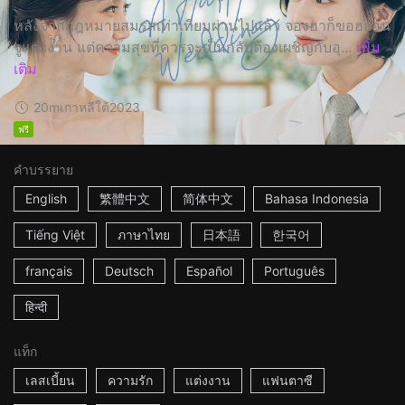
หลังจากกฎหมายสมรสเท่าเทียมผ่านไปแล้ว จองฮาก็ขอฮยอน
จูแต่งงาน แต่ความสุขที่ควรจะเป็นกลับต้องเผชิญกับอุ...
เพิ่ม
เติม
20m
เกาหลีใต้
2023
ฟรี
คำบรรยาย
English
繁體中文
简体中文
Bahasa Indonesia
Tiếng Việt
ภาษาไทย
日本語
한국어
français
Deutsch
Español
Português
हिन्दी
แท็ก
เลสเบี้ยน
ความรัก
แต่งงาน
แฟนตาซี