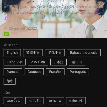
หลังจากกฎหมายสมรสเท่าเทียมผ่านไปแล้ว จองฮาก็ขอฮยอน
จูแต่งงาน แต่ความสุขที่ควรจะเป็นกลับต้องเผชิญกับอุ...
เพิ่ม
เติม
20m
เกาหลีใต้
2023
ฟรี
คำบรรยาย
English
繁體中文
简体中文
Bahasa Indonesia
Tiếng Việt
ภาษาไทย
日本語
한국어
français
Deutsch
Español
Português
हिन्दी
แท็ก
เลสเบี้ยน
ความรัก
แต่งงาน
แฟนตาซี