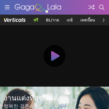
ฟรี
BL/วาย
เกย์
เลสเบี้ยน
เควี
งานแต่งที่สุขสันต์
행복한 결혼식