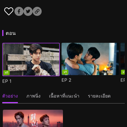
ตอน
ฟรี
ฟรี
ฟรี
EP
2
E
EP
1
ตัวอย่าง
ภาพนิ่ง
เนื้อหาที่แนะนำ
รายละเอียด