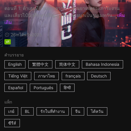
ตอนที่ 1: ต้าเฮยที่ย้ายออกจากบ้านคุณยายเพราะภาระงาน
และเสี่ยวไป๋นักศึกษาปริญญาโทกลายมาเป็นรูมเมทกัน...
เพิ่ม
เติม
26m
ไต้หวัน
2025
ฟรี
คำบรรยาย
English
繁體中文
简体中文
Bahasa Indonesia
Tiếng Việt
ภาษาไทย
français
Deutsch
Español
Português
हिन्दी
แท็ก
เกย์
BL
รักในที่ทำงาน
จีน
ไต้หวัน
ซีรีส์