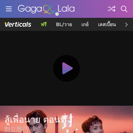
ฟรี
BL/วาย
เกย์
เลสเบี้ยน
เควี
สู้เพื่อนาย ตอนที่ 1
對立而已