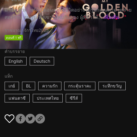
มาร์ค แวมไพร์ผู้เป็นอมตะใช้ชีวิตอย่างไม่รู้จักคุณค่ามาหลาย
ศตวรรษ จนกระทั่งเขาได้พบกับตอง ผู้ที่ทำให้...
เพิ่มเติม
ราชอาณาจักรไทย
2025
ตอนที่ 1 ฟรี
คำบรรยาย
English
Deutsch
แท็ก
เกย์
BL
ความรัก
กระตุ้นราคะ
ระทึกขวัญ
แฟนตาซี
ประเทศไทย
ซีรีส์