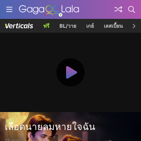
ฟรี
BL/วาย
เกย์
เลสเบี้ยน
เควี
เลือดนายลมหายใจฉัน
12 ตอน