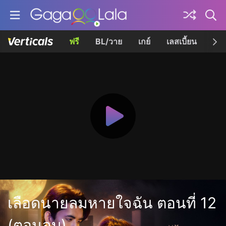
ฟรี
BL/วาย
เกย์
เลสเบี้ยน
เควี
เลือดนายลมหายใจฉัน ตอนที่ 12
(ตอนจบ)