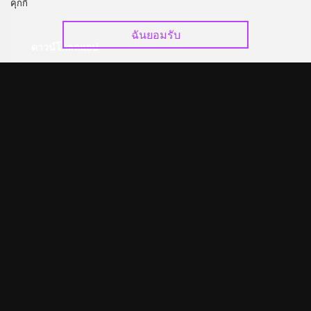
คุกกี้
ฉันยอมรับ
ดาวน์โหลดแอป
©
2026
GagaOOLala
.
สงวนลิขสิทธิ์