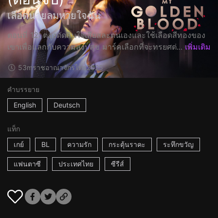
เลือดนายลมหายใจฉัน
ตอนที่ 12: ตองตัดสินใจเสียสละตนเองและใช้เลือดสีทองของ
เขาเพื่อแลกกับความสงบสุข มาร์คเลือกที่จะทรยศต่...
เพิ่มเติม
53m
ราชอาณาจักรไทย
2025
คำบรรยาย
English
Deutsch
แท็ก
เกย์
BL
ความรัก
กระตุ้นราคะ
ระทึกขวัญ
แฟนตาซี
ประเทศไทย
ซีรีส์