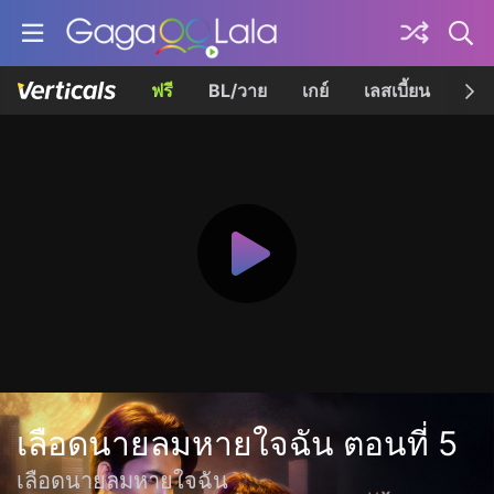
ฟรี
BL/วาย
เกย์
เลสเบี้ยน
เควี
เลือดนายลมหายใจฉัน ตอนที่ 5
เลือดนายลมหายใจฉัน