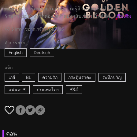
ตอนที่ 5: มาร์คพยายามเก็บความรู้สึกปรารถนาไว้ลึกๆ เพื่อ
รักษาระยะห่างจากตอง ทว่าตองกลับเข้ามาใกล้ชิด...
เพิ่มเติม
51m
ราชอาณาจักรไทย
2025
คำบรรยาย
English
Deutsch
แท็ก
เกย์
BL
ความรัก
กระตุ้นราคะ
ระทึกขวัญ
แฟนตาซี
ประเทศไทย
ซีรีส์
ตอน