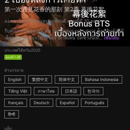
第一次遇見花香的那刻 第2季 幕後花絮
ออกฉายทุกวันพุธและพฤหัสบดี ตอนนี้มี 10 ตอน
รีบค้นหา GagaOOLala บน Pinkoi.com ด่วน! ช็อปสินค้าลิมิ
เต็ดจากกลิ่นดอกไม้ได้ในราคาพิเศษ แค่ช่วงนี้เท่...
เพิ่มเติม
ประเทศไต้หวัน
2025
ตอนที่ 1 ฟรี
คำบรรยาย
English
繁體中文
简体中文
Bahasa Indonesia
Tiếng Việt
ภาษาไทย
日本語
한국어
français
Deutsch
Español
Português
हिन्दी
แท็ก