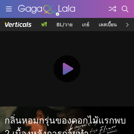
ฟรี
BL/วาย
เกย์
เลสเบี้ยน
เควี
กลิ่นหอมกรุ่นของดอกไม้แรกพบ
2 เบื้องหลังการถ่ายทำ