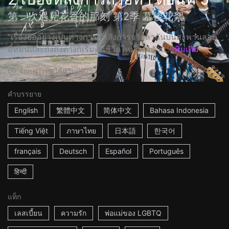
第一次遇見花香的那刻 第2季 幕後花絮
"เรื่องย่ออย่างเป็นทางการ: หลังการจากลากันบนสะพานลอย
อี๋หมินและถิงถิงต่างก็เริ่มต้นชีวิตใหม่ของตัวเ...
เพิ่มเติม
4m
ประเทศไต้หวัน
2025
คำบรรยาย
English
繁體中文
简体中文
Bahasa Indonesia
Tiếng Việt
ภาษาไทย
日本語
한국어
français
Deutsch
Español
Português
हिन्दी
แท็ก
เลสเบี้ยน
ความรัก
พ่อแม่ของ LGBTQ