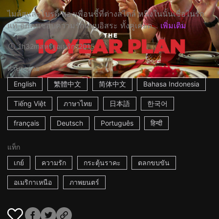
ไมล์สและโบรดี้ สองเพื่อนซี้ที่ต่างสไตล์ หนึ่งในนั้นเชื่อในรัก
แท้ อีกคนชอบความรักแบบอิสระ ทั้งคู่เคยต...
เพิ่มเติม
1h32m
สหรัฐอเมริกา
2015
คำบรรยาย
English
繁體中文
简体中文
Bahasa Indonesia
Tiếng Việt
ภาษาไทย
日本語
한국어
français
Deutsch
Português
हिन्दी
แท็ก
เกย์
ความรัก
กระตุ้นราคะ
ตลกขบขัน
อเมริกาเหนือ
ภาพยนตร์