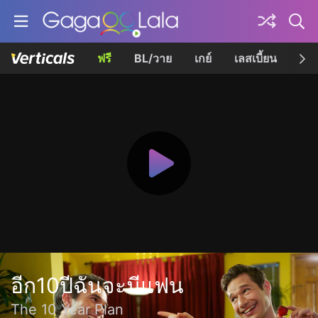
ฟรี
BL/วาย
เกย์
เลสเบี้ยน
เควี
อีก10ปีฉันจะมีแฟน
The 10 Year Plan