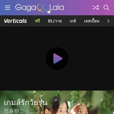
ฟรี
BL/วาย
เกย์
เลสเบี้ยน
เควี
เกมส์รักวัยรุ่น
思春期ごっこ