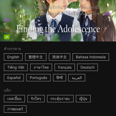
ทาคาเนะและมิกะเป็นเพื่อนรักกัน มิกะอยากเป็นนักเขียน
นิยาย ส่วนทาคาเนะใฝ่ฝันอยากเข้าโรงเรียนศิลปะ จึงข...
เพิ่ม
เติม
1h30m
ประเทศญี่ปุ่น
2014
ฟรี
คำบรรยาย
English
繁體中文
简体中文
Bahasa Indonesia
Tiếng Việt
ภาษาไทย
français
Deutsch
Español
Português
हिन्दी
العربية
แท็ก
เลสเบี้ยน
รักใสๆ
กระตุ้นราคะ
ญี่ปุ่น
ภาพยนตร์