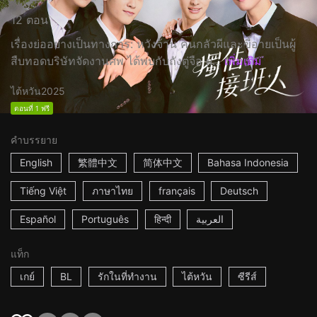
12 ตอน
เรื่องย่ออย่างเป็นทางการ: หวังจ้าน คนกลัวผีและขี้อายเป็นผู้
สืบทอดบริษัทจัดงานศพ ได้พบกับถังตู่จือ ผ...
เพิ่มเติม
ไต้หวัน
2025
ตอนที่ 1 ฟรี
คำบรรยาย
English
繁體中文
简体中文
Bahasa Indonesia
Tiếng Việt
ภาษาไทย
français
Deutsch
Español
Português
हिन्दी
العربية
แท็ก
เกย์
BL
รักในที่ทำงาน
ไต้หวัน
ซีรีส์