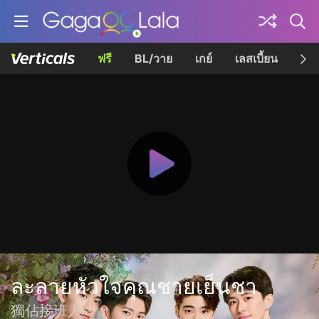
ฟรี
BL/วาย
เกย์
เลสเบี้ยน
เควี
ละลายหัวใจคุณชายเย็นชา
獨佔接班人