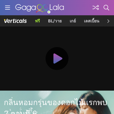
ฟรี
BL/วาย
เกย์
เลสเบี้ยน
เควี
กลิ่นหอมกรุ่นของดอกไม้แรกพบ
2 ตอนที่ 6