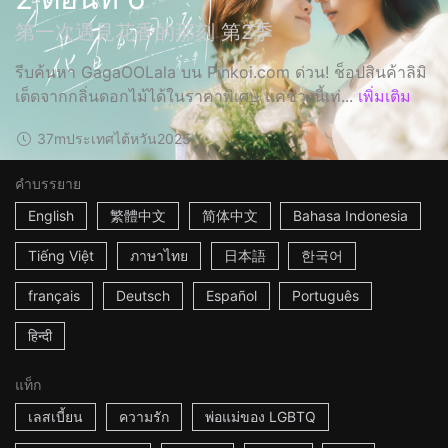
第一次遇見花香的那刻 第2季
รีบค้นหา GagaOOLala บน Pinkoi.com ด่วน! ช็อปสินค้าลิมิ
เต็ดจากกลิ่นดอกไม้ได้ในราคาพิเศษ แค่ช่วงนี้เท่...
เพิ่มเติม
37m
ประเทศไต้หวัน
2025
คำบรรยาย
English
繁體中文
简体中文
Bahasa Indonesia
Tiếng Việt
ภาษาไทย
日本語
한국어
français
Deutsch
Español
Português
हिन्दी
แท็ก
เลสเบี้ยน
ความรัก
พ่อแม่ของ LGBTQ