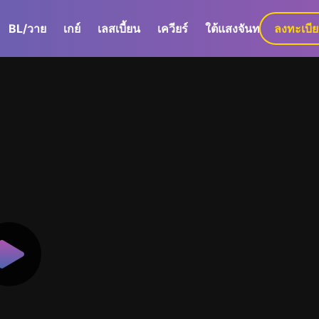
BL/วาย
เกย์
เลสเบี้ยน
เควียร์
ใต้แสงจันทร์
ลงทะเบี
GaLa+