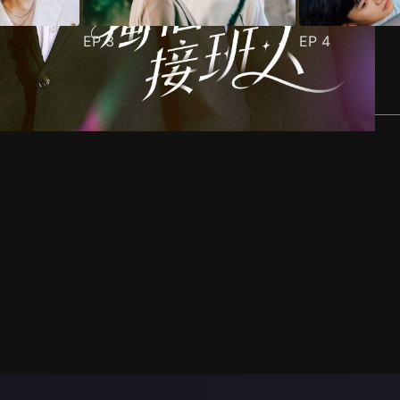
EP
3
EP
4