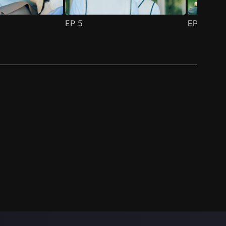
EP
5
EP
6