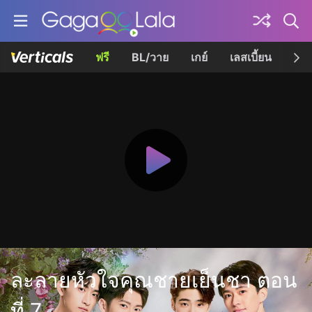
ฟรี
BL/วาย
เกย์
เลสเบี้ยน
เควี
ละลายหัวใจคุณชายเย็นชา ตอน
ที่ 7