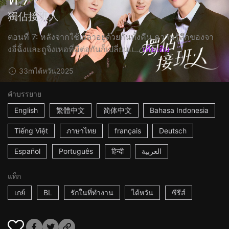
獨佔接班人
ตอนที่ 7: หลังจากใช้เวลาอยู่ด้วยกันทั้งคืน ความรู้สึกของจา
งอี่ฉิ้งและถูจิ่งเหอที่มีต่อกันก็เปลี่ยนแ...
เพิ่มเติม
33m
ไต้หวัน
2025
คำบรรยาย
English
繁體中文
简体中文
Bahasa Indonesia
Tiếng Việt
ภาษาไทย
français
Deutsch
Español
Português
हिन्दी
العربية
แท็ก
เกย์
BL
รักในที่ทำงาน
ไต้หวัน
ซีรีส์