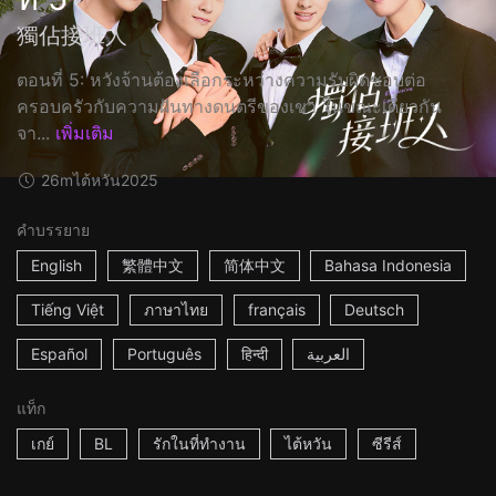
獨佔接班人
ตอนที่ 5: หวังจ้านต้องเลือกระหว่างความรับผิดชอบต่อ
ครอบครัวกับความฝันทางดนตรีของเขา ในขณะเดียวกัน
จา...
เพิ่มเติม
26m
ไต้หวัน
2025
คำบรรยาย
English
繁體中文
简体中文
Bahasa Indonesia
Tiếng Việt
ภาษาไทย
français
Deutsch
Español
Português
हिन्दी
العربية
แท็ก
เกย์
BL
รักในที่ทำงาน
ไต้หวัน
ซีรีส์