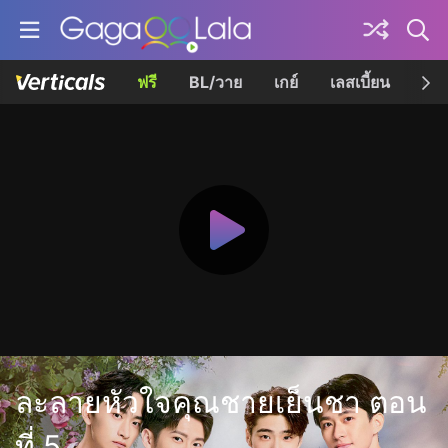
ฟรี
BL/วาย
เกย์
เลสเบี้ยน
เควี
ละลายหัวใจคุณชายเย็นชา ตอน
ที่ 5