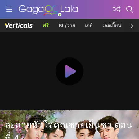
ฟรี
BL/วาย
เกย์
เลสเบี้ยน
เควี
ละลายหัวใจคุณชายเย็นชา ตอน
ที่ 4