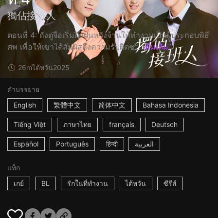
獨佔接班人
ตอนที่ 4: ถังตู่จือเริ่มฝึกฝนหวังจ้านให้ทำงานเป็นผู้ประกอบพิธี
ศพ เพื่อให้เขาได้สัมผัสถึงความรับผิดช...
เพิ่มเติม
26m
ไต้หวัน
2025
คำบรรยาย
English
繁體中文
简体中文
Bahasa Indonesia
Tiếng Việt
ภาษาไทย
français
Deutsch
Español
Português
हिन्दी
العربية
แท็ก
เกย์
BL
รักในที่ทำงาน
ไต้หวัน
ซีรีส์