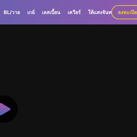
BL/วาย
เกย์
เลสเบี้ยน
เควียร์
ใต้แสงจันทร์
ลงทะเบี
GaLa+