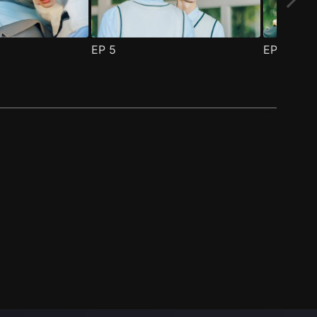
EP
5
EP
6