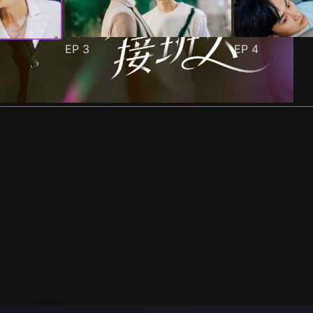
EP
3
EP
4