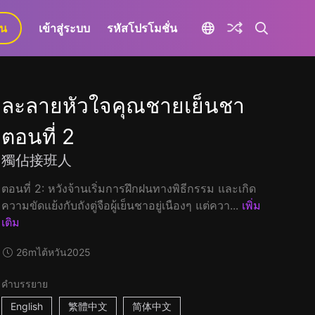
ยน
เข้าสู่ระบบ
รหัสโปรโมชั่น
ละลายหัวใจคุณชายเย็นชา
ตอนที่ 2
獨佔接班人
ตอนที่ 2: หวังจ้านเริ่มการฝึกฝนทางพิธีกรรม และเกิด
ความขัดแย้งกับถังตู่จือผู้เย็นชาอยู่เนืองๆ แต่ควา...
เพิ่ม
เติม
26m
ไต้หวัน
2025
คำบรรยาย
English
繁體中文
简体中文