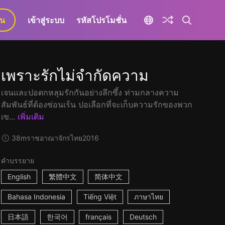
ยน
เข้าสู่ระบบ
รหัสโปรโมชั่น
เพราะรักไม่จำกัดความ
เจนและปอตกหลุมรักกันอย่างลึกซึ้ง ท่ามกลางความ
สัมพันธ์ที่ต้องซ่อนเร้น ปอเลือกที่จะเก็บความรักของพวก
เข...
เพิ่มเติม
38m
ราชอาณาจักรไทย
2016
คำบรรยาย
English
繁體中文
简体中文
Bahasa Indonesia
Tiếng Việt
ภาษาไทย
日本語
한국어
français
Deutsch