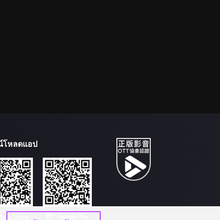
น์โหลดแอป