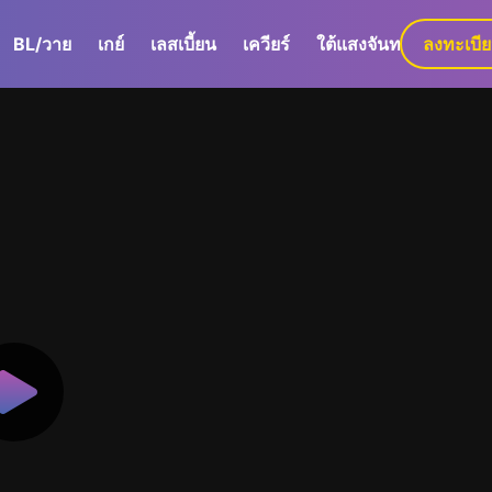
BL/วาย
เกย์
เลสเบี้ยน
เควียร์
ใต้แสงจันทร์
ลงทะเบี
GaLa+