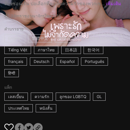
ต้องซ่อนเร้น ปอเลือกที่จะเก็บความรักของพวกเข...
เพิ่มเติม
38m
ราชอาณาจักรไทย
2016
คำบรรยาย
English
繁體中文
简体中文
Bahasa Indonesia
Tiếng Việt
ภาษาไทย
日本語
한국어
français
Deutsch
Español
Português
हिन्दी
แท็ก
เลสเบี้ยน
ความรัก
ลูกของ LGBTQ
GL
ประเทศไทย
หนังสั้น