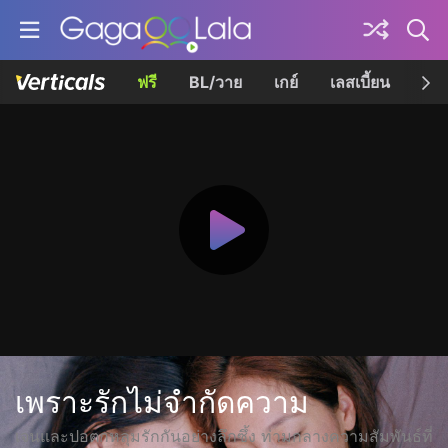
ฟรี
BL/วาย
เกย์
เลสเบี้ยน
เควี
เพราะรักไม่จำกัดความ
เจนและปอตกหลุมรักกันอย่างลึกซึ้ง ท่ามกลางความสัมพันธ์ที่