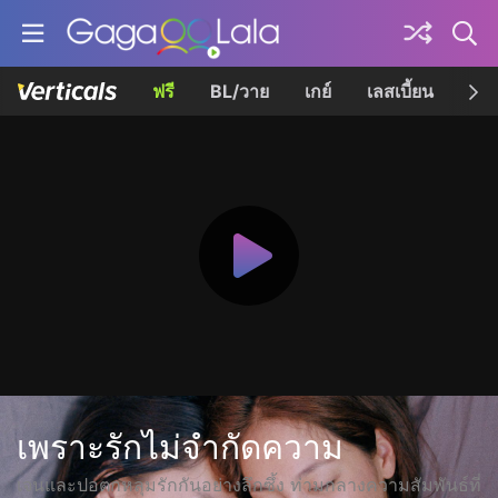
ฟรี
BL/วาย
เกย์
เลสเบี้ยน
เควี
เพราะรักไม่จำกัดความ
เจนและปอตกหลุมรักกันอย่างลึกซึ้ง ท่ามกลางความสัมพันธ์ที่