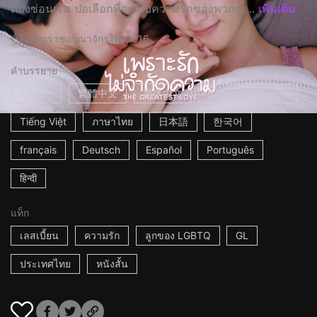
ต้องซ่อนเร้น ปอเลือกที่จะเก็บความรักของพวกเข...
เพิ่มเติม
38m
ราชอาณาจักรไทย
2016
คำบรรยาย
English
繁體中文
简体中文
Bahasa Indonesia
Tiếng Việt
ภาษาไทย
日本語
한국어
français
Deutsch
Español
Português
हिन्दी
แท็ก
เลสเบี้ยน
ความรัก
ลูกของ LGBTQ
GL
ประเทศไทย
หนังสั้น