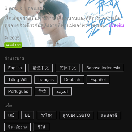
6 ตอน & 1 ตอนแยก
เรื่องย่ออย่างเป็นทางการ: เซินหนานและกู้สือเวินกลายเป็น
ครอบครัวเดียวกันหลังจากที่พ่อแม่ของพวกเขาแต่...
เพิ่มเติม
จีน
2025
ตอนที่ 1 ฟรี
คำบรรยาย
English
繁體中文
简体中文
Bahasa Indonesia
Tiếng Việt
français
Deutsch
Español
Português
हिन्दी
العربية
แท็ก
เกย์
BL
รักใสๆ
ลูกของ LGBTQ
แฟนตาซี
จีน-ฮ่องกง
ซีรีส์