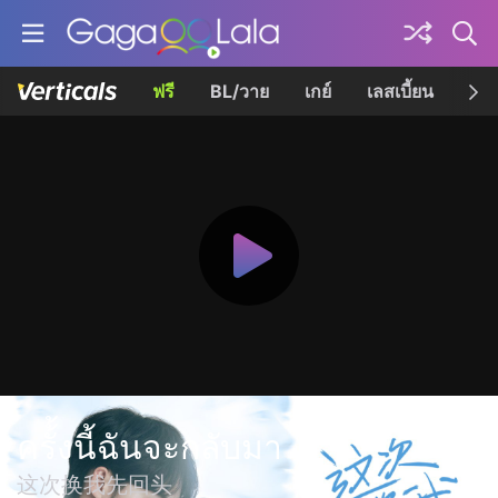
ฟรี
BL/วาย
เกย์
เลสเบี้ยน
เควี
ครั้้งนี้ฉันจะกลับมา
这次换我先回头