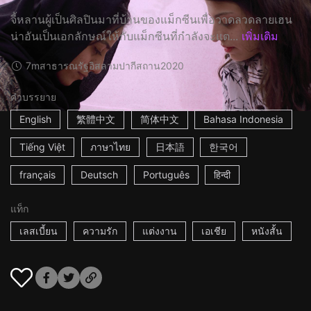
จี้หลานผู้เป็นศิลปินมาที่บ้านของแม็กซีนเพื่อวาดลวดลายเฮน
น่าอันเป็นเอกลักษณ์ให้กับแม็กซีนที่กำลังจะแต...
เพิ่มเติม
7m
สาธารณรัฐอิสลามปากีสถาน
2020
คำบรรยาย
English
繁體中文
简体中文
Bahasa Indonesia
Tiếng Việt
ภาษาไทย
日本語
한국어
français
Deutsch
Português
हिन्दी
แท็ก
เลสเบี้ยน
ความรัก
แต่งงาน
เอเชีย
หนังสั้น