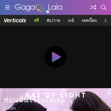
ฟรี
BL/วาย
เกย์
เลสเบี้ยน
เควี
ซ่อนฉันไว้ในใจเธอ
Kiran