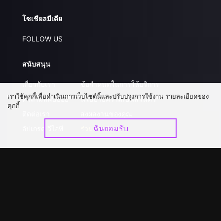
โซเชียลมีเดีย
FOLLOW US
สนับสนุน
เกี่ยวกับเรา
ข้อกำหนดในการให้บริการ
เราใช้คุกกี้เพื่อดำเนินการเว็บไซต์นี้และปรับปรุงการใช้งาน รายละเอียดของ
คำถามที่พบบ่อย
นโยบายความเป็นส่วนตัว
คุกกี้
ติดต่อเรา
ส่งผลงานของคุณ
ฉันยอมรับ
อัปเกรด วีไอพี
ร่วมงานกับเรา
ดาวน์โหลดแอป