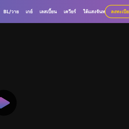
BL/วาย
เกย์
เลสเบี้ยน
เควียร์
ใต้แสงจันทร์
ลงทะเบี
GaLa+