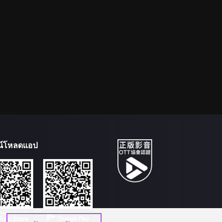
น์โหลดแอป