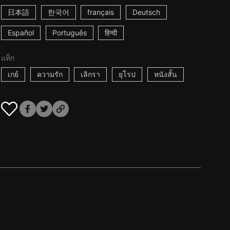
日本語
한국어
français
Deutsch
Español
Português
हिन्दी
แท็ก
เกย์
ความรัก
เลิกรา
ยุโรป
หนังสั้น