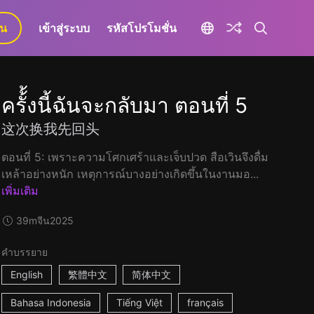
ยน
เข้าสู่ระบบ
รหัสโปรโมชั่น
ครั้้งนี้ฉันจะกลับมา ตอนที่ 5
这次换我先回头
ตอนที่ 5: เพราะความโศกเศร้าและเจ็บปวด สือเวินจึงดื่ม
เหล้าอย่างหนัก เหตุการณ์บางอย่างเกิดขึ้นในงานมอ...
เพิ่มเติม
39m
จีน
2025
คำบรรยาย
English
繁體中文
简体中文
Bahasa Indonesia
Tiếng Việt
français