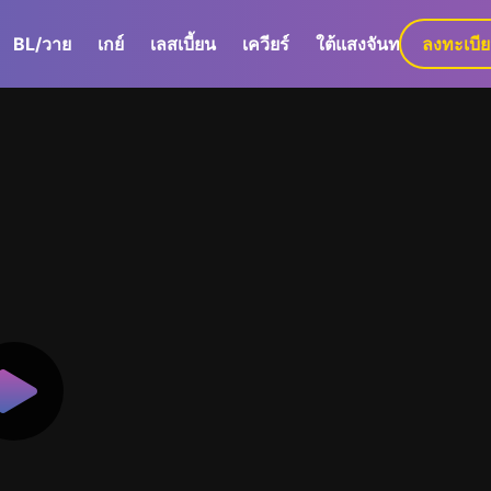
BL/วาย
เกย์
เลสเบี้ยน
เควียร์
ใต้แสงจันทร์
ลงทะเบี
GaLa+