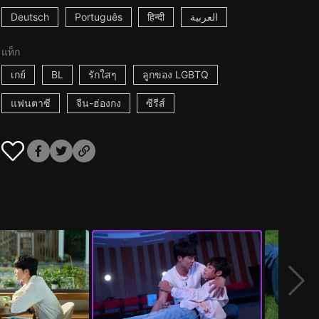
Deutsch
Português
हिन्दी
العربية
แท็ก
เกย์
BL
รักใสๆ
ลูกของ LGBTQ
แฟนตาซี
จีน-ฮ่องกง
ซีรีส์