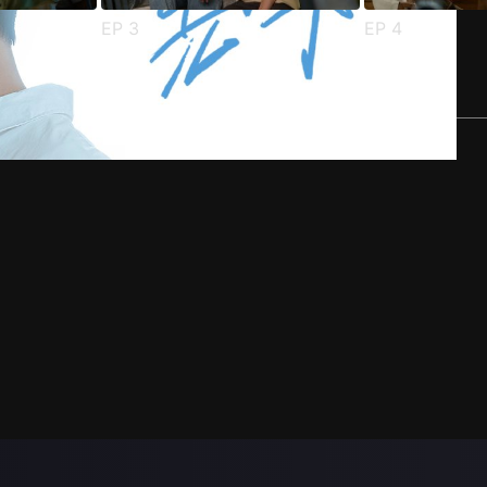
EP
3
EP
4