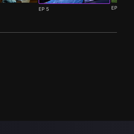
EP
6
EP
5