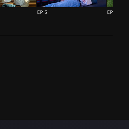
EP
5
EP
6