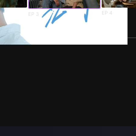
EP
4
EP
3