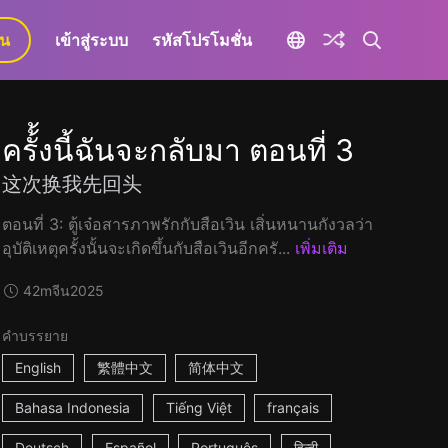
ยน
เข้าสู่ระบบ
รหัสโปรโมชั่น
ครั้้งนี้ฉันจะกลับมา ตอนที่ 3
这次换我先回头
ตอนที่ 3: ตู้เจ๋อสารภาพรักกับสือเวิน เสิ่นหนานกังวลว่า
อุบัติเหตุครั้งนั้นจะเกิดขึ้นกับสือเวินอีกครั...
เพิ่มเติม
42m
จีน
2025
คำบรรยาย
English
繁體中文
简体中文
Bahasa Indonesia
Tiếng Việt
français
Deutsch
Español
Português
हिन्दी