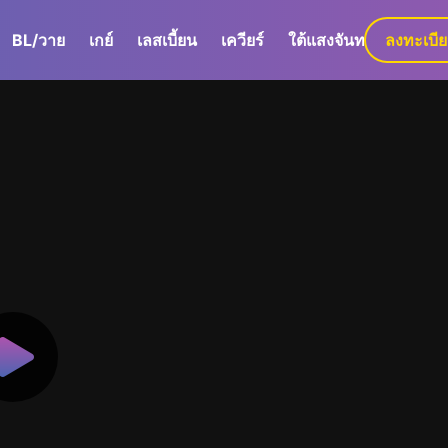
BL/วาย
เกย์
เลสเบี้ยน
เควียร์
ใต้แสงจันทร์
ลงทะเบี
GaLa+