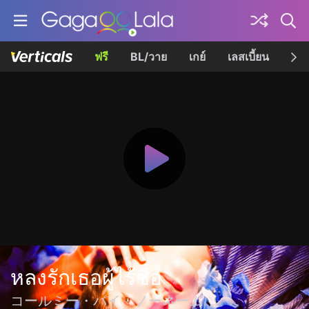
ฟรี
BL/วาย
เกย์
เลสเบี้ยน
เควี
หลงรักเธอผู้ไร้ชื่อ
コールミー・バイ・ノーネーム