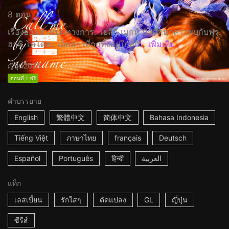
8 ตอน
เรื่องย่ออย่างเป็นทางการ: โยสึกิ เมกุมิ นักศึกษาสาวพบกับฟุรุ
ฮาชิ โคโตฮะ เด็กสาวที่ถูกทิ้งอยู่ใกล้กั...
เพิ่มเติม
ญี่ปุ่น
2025
ตอนที่ 1 ฟรี
คำบรรยาย
English
繁體中文
简体中文
Bahasa Indonesia
Tiếng Việt
ภาษาไทย
français
Deutsch
Español
Português
हिन्दी
العربية
แท็ก
เลสเบี้ยน
รักใสๆ
ดัดแปลง
GL
ญี่ปุ่น
ซีรีส์