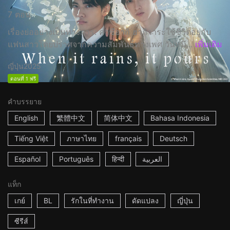
7 ตอน
เรื่องย่ออย่างเป็นทางการ: คาซึอากิ ฮากิวาระใช้ชีวิตอยู่กับ
แฟนสาวโดยปราศจากความสัมพันธ์ทางเพศ วันหนึ...
เพิ่มเติม
ญี่ปุ่น
2025
ตอนที่ 1 ฟรี
คำบรรยาย
English
繁體中文
简体中文
Bahasa Indonesia
Tiếng Việt
ภาษาไทย
français
Deutsch
Español
Português
हिन्दी
العربية
แท็ก
เกย์
BL
รักในที่ทำงาน
ดัดแปลง
ญี่ปุ่น
ซีรีส์