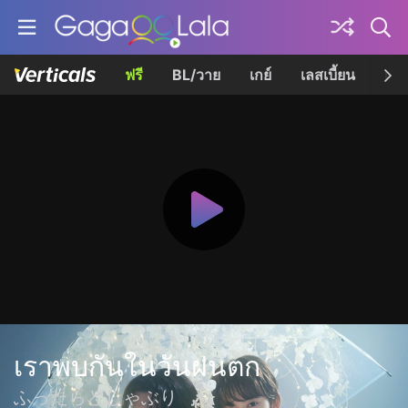
ฟรี
BL/วาย
เกย์
เลสเบี้ยน
เควี
เราพบกันในวันฝนตก
ふったらどしゃぶり