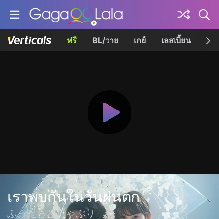
ฟรี
BL/วาย
เกย์
เลสเบี้ยน
เควี
เราพบกันในวันฝนตก
ふったらどしゃぶり