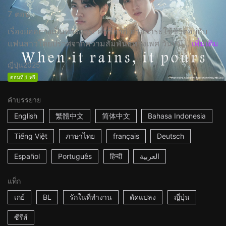
7 ตอน
เรื่องย่ออย่างเป็นทางการ: คาซึอากิ ฮากิวาระใช้ชีวิตอยู่กับ
แฟนสาวโดยปราศจากความสัมพันธ์ทางเพศ วันหนึ...
เพิ่มเติม
ญี่ปุ่น
2025
ตอนที่ 1 ฟรี
คำบรรยาย
English
繁體中文
简体中文
Bahasa Indonesia
Tiếng Việt
ภาษาไทย
français
Deutsch
Español
Português
हिन्दी
العربية
แท็ก
เกย์
BL
รักในที่ทำงาน
ดัดแปลง
ญี่ปุ่น
ซีรีส์