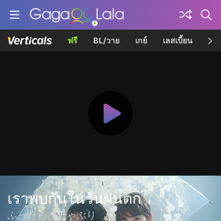
ฟรี
BL/วาย
เกย์
เลสเบี้ยน
เควี
เราพบกันในวันฝนตก
ふったらどしゃぶり