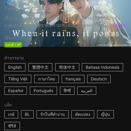
7 ตอน
เรื่องย่ออย่างเป็นทางการ: คาซึอากิ ฮากิวาระใช้ชีวิตอยู่กับ
แฟนสาวโดยปราศจากความสัมพันธ์ทางเพศ วันหนึ...
เพิ่มเติม
ญี่ปุ่น
2025
ตอนที่ 1 ฟรี
คำบรรยาย
English
繁體中文
简体中文
Bahasa Indonesia
Tiếng Việt
ภาษาไทย
français
Deutsch
Español
Português
हिन्दी
العربية
แท็ก
เกย์
BL
รักในที่ทำงาน
ดัดแปลง
ญี่ปุ่น
ซีรีส์