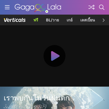
ฟรี
BL/วาย
เกย์
เลสเบี้ยน
เควี
เราพบกันในวันฝนตก
ふったらどしゃぶり