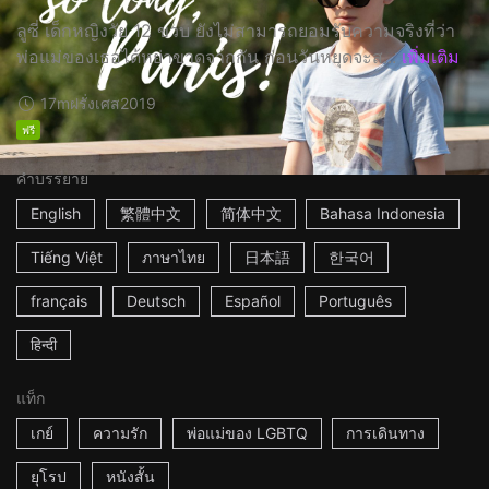
ลูซี่ เด็กหญิงวัย 12 ขวบ ยังไม่สามารถยอมรับความจริงที่ว่า
พ่อแม่ของเธอได้หย่าขาดจากกัน ก่อนวันหยุดจะส...
เพิ่มเติม
17m
ฝรั่งเศส
2019
ฟรี
คำบรรยาย
English
繁體中文
简体中文
Bahasa Indonesia
Tiếng Việt
ภาษาไทย
日本語
한국어
français
Deutsch
Español
Português
हिन्दी
แท็ก
เกย์
ความรัก
พ่อแม่ของ LGBTQ
การเดินทาง
ยุโรป
หนังสั้น