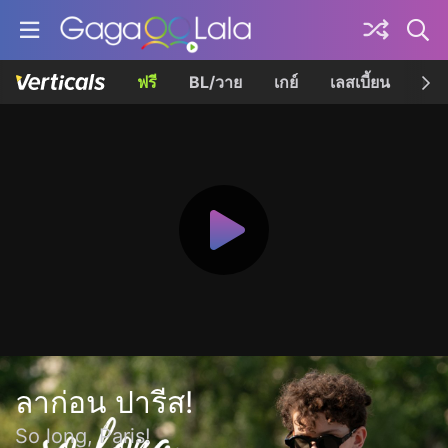
ฟรี
BL/วาย
เกย์
เลสเบี้ยน
เควี
ลาก่อน ปารีส!
So long, Paris!