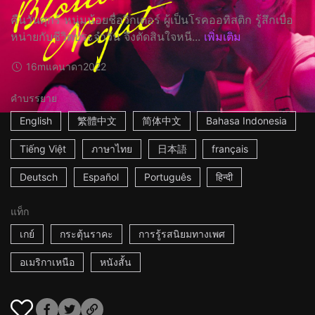
คืนวันศุกร์ หนุ่มน้อยชื่อวิกเตอร์ ผู้เป็นโรคออทิสติก รู้สึกเบื่อ
หน่ายกับชีวิตประจำวัน จึงตัดสินใจหนี...
เพิ่มเติม
16m
แคนาดา
2022
คำบรรยาย
English
繁體中文
简体中文
Bahasa Indonesia
Tiếng Việt
ภาษาไทย
日本語
français
Deutsch
Español
Português
हिन्दी
แท็ก
เกย์
กระตุ้นราคะ
การรู้รสนิยมทางเพศ
อเมริกาเหนือ
หนังสั้น