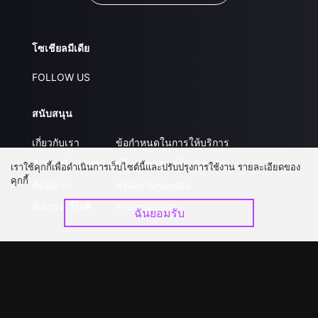
โซเชียลมีเดีย
FOLLOW US
สนับสนุน
เกี่ยวกับเรา
ข้อกำหนดในการให้บริการ
คำถามที่พบบ่อย
นโยบายความเป็นส่วนตัว
เราใช้คุกกี้เพื่อดำเนินการเว็บไซต์นี้และปรับปรุงการใช้งาน รายละเอียดของ
คุกกี้
ติดต่อเรา
ส่งผลงานของคุณ
อัปเกรด วีไอพี
ร่วมงานกับเรา
ฉันยอมรับ
ดาวน์โหลดแอป