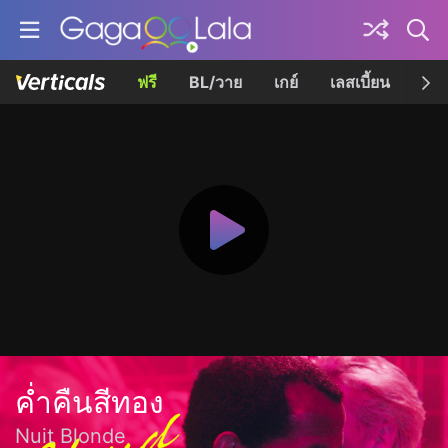
ฟรี
BL/วาย
เกย์
เลสเบี้ยน
เควี
ค่ำคืนสีทอง
Nuit Blonde