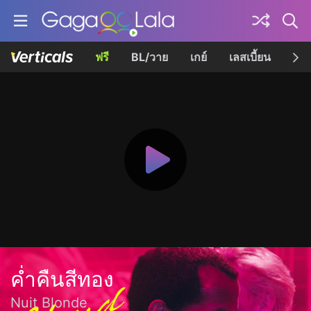
ฟรี
BL/วาย
เกย์
เลสเบี้ยน
เควี
ค่ำคืนสีทอง
Nuit Blonde