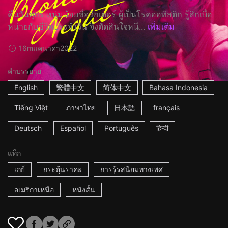
คืนวันศุกร์ หนุ่มน้อยชื่อวิกเตอร์ ผู้เป็นโรคออทิสติก รู้สึกเบื่อ
หน่ายกับชีวิตประจำวัน จึงตัดสินใจหนี...
เพิ่มเติม
16m
แคนาดา
2022
คำบรรยาย
English
繁體中文
简体中文
Bahasa Indonesia
Tiếng Việt
ภาษาไทย
日本語
français
Deutsch
Español
Português
हिन्दी
แท็ก
เกย์
กระตุ้นราคะ
การรู้รสนิยมทางเพศ
อเมริกาเหนือ
หนังสั้น