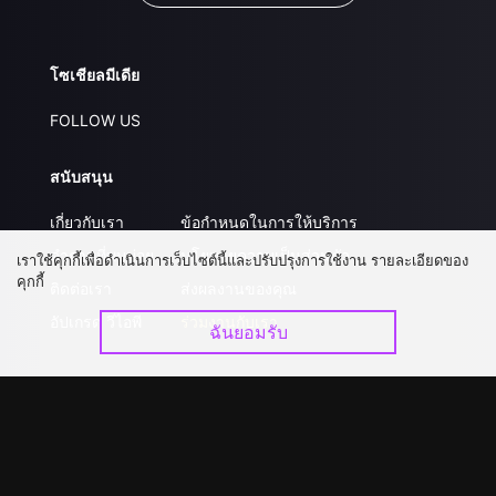
โซเชียลมีเดีย
FOLLOW US
สนับสนุน
เกี่ยวกับเรา
ข้อกำหนดในการให้บริการ
คำถามที่พบบ่อย
นโยบายความเป็นส่วนตัว
เราใช้คุกกี้เพื่อดำเนินการเว็บไซต์นี้และปรับปรุงการใช้งาน รายละเอียดของ
คุกกี้
ติดต่อเรา
ส่งผลงานของคุณ
อัปเกรด วีไอพี
ร่วมงานกับเรา
ฉันยอมรับ
ดาวน์โหลดแอป