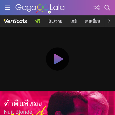
ฟรี
BL/วาย
เกย์
เลสเบี้ยน
เควี
ค่ำคืนสีทอง
Nuit Blonde