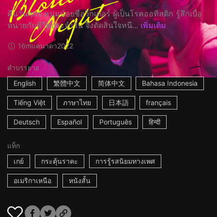
คืนวันศุกร์ หนุ่มน้อยชื่อวิกเตอร์ ผู้เป็นโรคออทิสติก รู้สึกเบื่อ
หน่ายกับชีวิตประจำวัน จึงตัดสินใจหนี...
เพิ่มเติม
16m
แคนาดา
2022
คำบรรยาย
English
繁體中文
简体中文
Bahasa Indonesia
Tiếng Việt
ภาษาไทย
日本語
français
Deutsch
Español
Português
हिन्दी
แท็ก
เกย์
กระตุ้นราคะ
การรู้รสนิยมทางเพศ
อเมริกาเหนือ
หนังสั้น