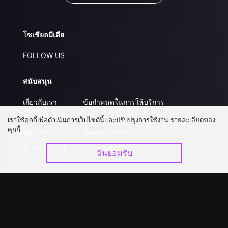
โซเชียลมีเดีย
FOLLOW US
สนับสนุน
เกี่ยวกับเรา
ข้อกำหนดในการให้บริการ
คำถามที่พบบ่อย
นโยบายความเป็นส่วนตัว
เราใช้คุกกี้เพื่อดำเนินการเว็บไซต์นี้และปรับปรุงการใช้งาน รายละเอียดของ
คุกกี้
ติดต่อเรา
ส่งผลงานของคุณ
อัปเกรด วีไอพี
ร่วมงานกับเรา
ฉันยอมรับ
ดาวน์โหลดแอป