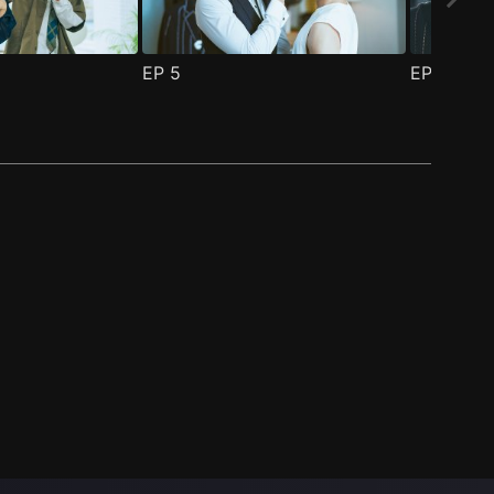
EP
5
EP
6