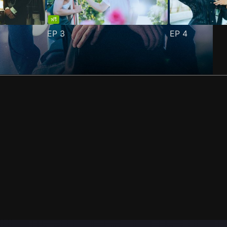
ฟรี
EP
3
EP
4