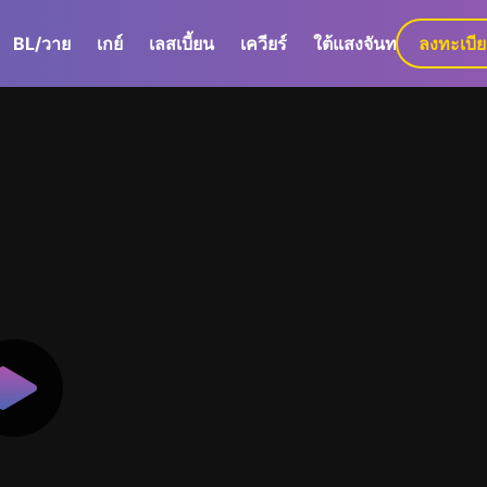
BL/วาย
เกย์
เลสเบี้ยน
เควียร์
ใต้แสงจันทร์
ลงทะเบี
GaLa+