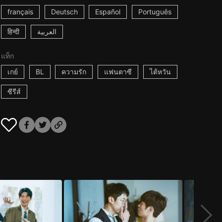
français
Deutsch
Español
Português
हिन्दी
العربية
แท็ก
เกย์
BL
ความรัก
แฟนตาซี
ไต้หวัน
ซีรีส์