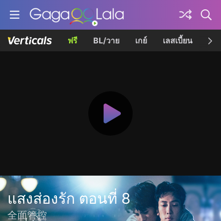
ฟรี
BL/วาย
เกย์
เลสเบี้ยน
เควี
แสงส่องรัก ตอนที่ 8
全面管控