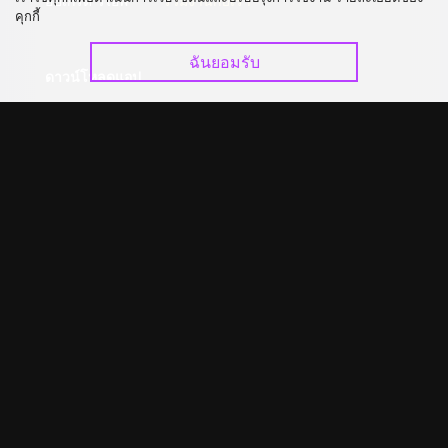
อัปเกรด วีไอพี
ร่วมงานกับเรา
คุกกี้
ฉันยอมรับ
ดาวน์โหลดแอป