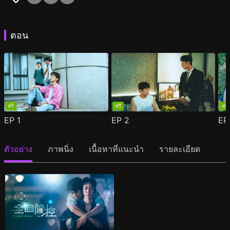
ตอน
ฟรี
ฟรี
ฟรี
EP
1
EP
2
E
ตัวอย่าง
ภาพนิ่ง
เนื้อหาที่แนะนำ
รายละเอียด