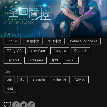
ตอนที่ 8: เอเวอร์โฟร์รับงานพาร์ทไทม์เป็นผู้คุ้มครองระหว่าง
การเดินทาง แต่การตัดสินใจนี้ของเขาทำให้โร...
เพิ่มเติม
27m
ไต้หวัน
2024
คำบรรยาย
English
繁體中文
简体中文
Bahasa Indonesia
Tiếng Việt
ภาษาไทย
français
Deutsch
Español
Português
हिन्दी
العربية
แท็ก
เกย์
BL
ความรัก
แฟนตาซี
ไต้หวัน
ซีรีส์